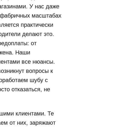
газинами. У нас даже
В фабричных масштабах
ляется практически
одители делают это.
редоплаты: от
ажена. Наши
иентами все нюансы.
возникнут вопросы к
оработаем шубу с
сто отказаться, не
шими клиентами. Те
ем от них, заряжают