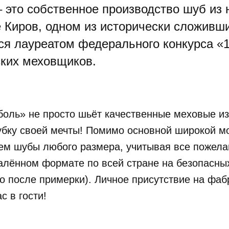
это собственное производство шуб из 
де Киров, одном из исторически сложивш
ся лауреатом федерального конкурса «
ских меховщиков.
боль» не просто шьёт качественные меховые из
убку своей мечты! Помимо основной широкой м
ем шубы любого размера, учитывая все пожела
далённом формате по всей стране на безопасных
о после примерки). Личное присутствие на фаб
с в гости!