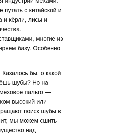
я индустрии мехами:
 путать с китайской и
а и кёрли, лисы и
ачества.
ставщиками, многие из
ширяем базу. Особенно
 Казалось бы, о какой
аёшь шубы? Но на
 меховое пальто —
ком высокий или
евращают поиск шубы в
чит, мы можем сшить
мущество над