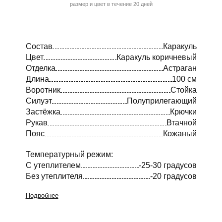
размер и цвет в течение 20 дней
Состав
Каракуль
Цвет
Каракуль коричневый
Отделка
Астраган
Длина
100 см
Воротник
Стойка
Силуэт
Полуприлегающий
Застёжка
Крючки
Рукав
Втачной
Пояс
Кожаный
Температурный режим:
С утеплителем
-25-30 градусов
Без утеплителя
-20 градусов
Подробнее