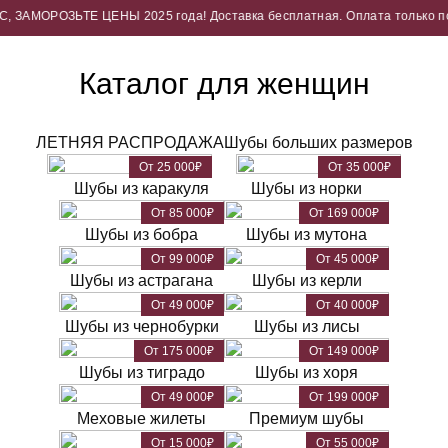
ТЕ ЦЕНЫ 2025 года! Доставка бесплатная. Оплата только после примерк
Каталог для женщин
ЛЕТНЯЯ РАСПРОДАЖА
Шубы больших размеров
От 25 000₽
От 35 000₽
Шубы из каракуля
Шубы из норки
От 85 000₽
От 169 000₽
Шубы из бобра
Шубы из мутона
От 99 000₽
От 45 000₽
Шубы из астрагана
Шубы из керли
От 49 000₽
От 40 000₽
Шубы из чернобурки
Шубы из лисы
От 175 000₽
От 149 000₽
Шубы из тиградо
Шубы из хоря
От 49 000₽
От 199 000₽
Меховые жилеты
Премиум шубы
От 15 000₽
От 55 000₽