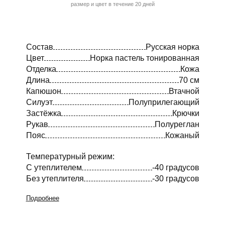
размер и цвет в течение 20 дней
Состав
Русская норка
Цвет
Норка пастель тонированная
Отделка
Кожа
Длина
70 см
Капюшон
Втачной
Силуэт
Полуприлегающий
Застёжка
Крючки
Рукав
Полуреглан
Пояс
Кожаный
Температурный режим:
С утеплителем
-40 градусов
Без утеплителя
-30 градусов
Подробнее